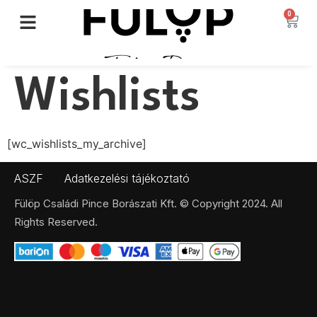
0
Wishlists
[wc_wishlists_my_archive]
ASZF
Adatkezelési tájékoztató
Fülöp Családi Pince Borászati Kft. © Copyright 2024. All
Rights Reserved.